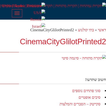
Toggle
navigation
שי
»
בתי קולנוע
»
CinemaCityGlilotPrinted2
CinemaCityGlilotPrinted
וב שתדעו!
סוגי פתחים נוספים
סיבים אופטיים
סקייטק – הסברים והמלצות