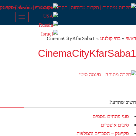
Toggle
navigation
שי
»
בתי קולנוע
»
CinemaCityKfarSaba1
CinemaCityKfarSaba
וב שתדעו!
סוגי פתחים נוספים
סיבים אופטיים
סקייטק – הסברים והמלצות