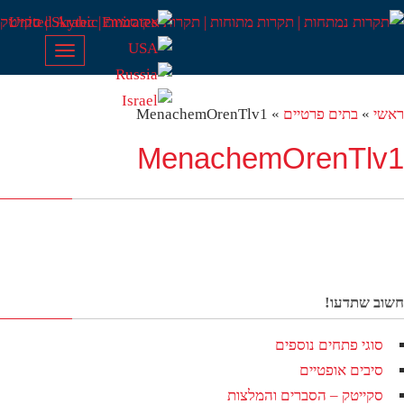
Toggle
navigation
שי
»
בתים פרטיים
»
MenachemOrenTlv1
MenachemOrenTlv
וב שתדעו!
סוגי פתחים נוספים
סיבים אופטיים
סקייטק – הסברים והמלצות