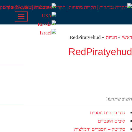
Toggle
navigation
שי
»
חנויות
»
RedPiratyehud
RedPiratyehu
וב שתדעו!
סוגי פתחים נוספים
סיבים אופטיים
סקייטק – הסברים והמלצות