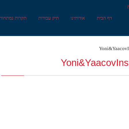
דף הבית
אודותינו
תיק עבודות
תקרות נמתחות
Yoni&YaacovI
Yoni&YaacovIn