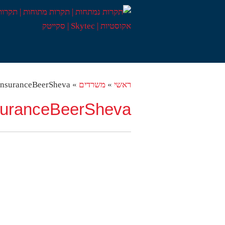
ראשי
»
משרדים
»
nsuranceBeerSheva
suranceBeerSheva