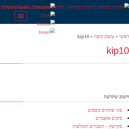
Toggle
navigation
שי
»
עיצוב כיפה
»
kip10
kip1
וב שתדעו!
סוגי פתחים נוספים
סיבים אופטיים
סקייטק – הסברים והמלצות