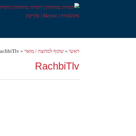
ראשי
»
שקוף למחצה / מואר
»
achbiTlv
RachbiTlv